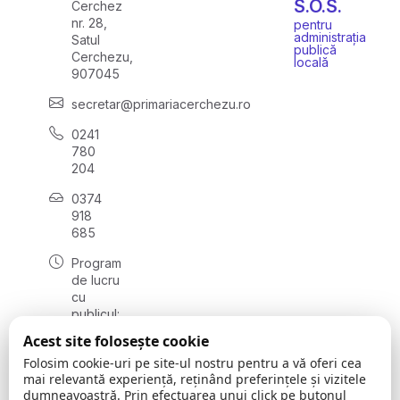
S.O.S.
Cerchez
nr. 28,
pentru
administrația
Satul
publică
Cerchezu,
locală
907045
secretar@primariacerchezu.ro
0241
780
204
0374
918
685
Program
de lucru
cu
publicul:
luni - joi
Acest site folosește cookie
08:00 -
Folosim cookie-uri pe site-ul nostru pentru a vă oferi cea
16:30
mai relevantă experiență, reținând preferințele și vizitele
, vineri:
dumneavoastră. Prin efectuarea unui click pe butonul
08:00 -