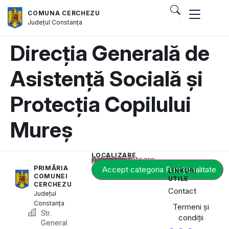
COMUNA CERCHEZU
Județul
Constanța
Direcția Generală de
Asistență Socială și
Protecția Copilului
Mureș
LOCALIZARE
Acest conținut este blocat până când acceptați categoria corespunzătoare de cookie-uri.
PRIMĂRIA
Accept categoria Funcționalitate
LINKURI
COMUNEI
UTILE
CERCHEZU
Contact
Județul
Constanța
Termeni și
Str.
condiții
General