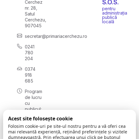
S.O.S.
Cerchez
nr. 28,
pentru
administrația
Satul
publică
Cerchezu,
locală
907045
secretar@primariacerchezu.ro
0241
780
204
0374
918
685
Program
de lucru
cu
publicul:
luni - joi
Acest site folosește cookie
08:00 -
Folosim cookie-uri pe site-ul nostru pentru a vă oferi cea
16:30
mai relevantă experiență, reținând preferințele și vizitele
, vineri:
dumneavoastră. Prin efectuarea unui click pe butonul
08:00 -