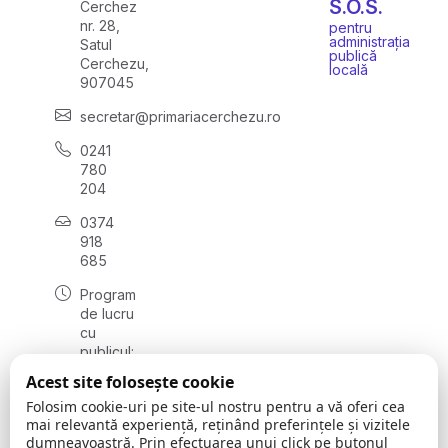
S.O.S.
Cerchez
nr. 28,
pentru
administrația
Satul
publică
Cerchezu,
locală
907045
secretar@primariacerchezu.ro
0241
780
204
0374
918
685
Program
de lucru
cu
publicul:
luni - joi
Acest site folosește cookie
08:00 -
Folosim cookie-uri pe site-ul nostru pentru a vă oferi cea
16:30
mai relevantă experiență, reținând preferințele și vizitele
, vineri:
dumneavoastră. Prin efectuarea unui click pe butonul
08:00 -