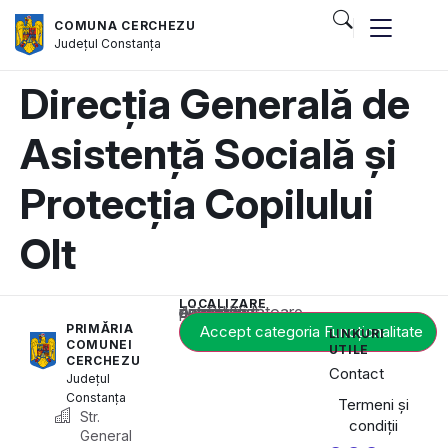
COMUNA CERCHEZU
Județul
Constanța
Direcția Generală de
Asistență Socială și
Protecția Copilului
Olt
LOCALIZARE
Acest conținut este blocat până când acceptați categoria corespunzătoare de cookie-uri.
PRIMĂRIA
Accept categoria Funcționalitate
LINKURI
COMUNEI
UTILE
CERCHEZU
Contact
Județul
Constanța
Termeni și
Str.
condiții
General