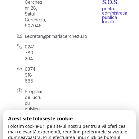
S.O.S.
Cerchez
nr. 28,
pentru
administrația
Satul
publică
Cerchezu,
locală
907045
secretar@primariacerchezu.ro
0241
780
204
0374
918
685
Program
de lucru
cu
publicul:
luni - joi
Acest site folosește cookie
08:00 -
Folosim cookie-uri pe site-ul nostru pentru a vă oferi cea
16:30
mai relevantă experiență, reținând preferințele și vizitele
, vineri:
dumneavoastră. Prin efectuarea unui click pe butonul
08:00 -