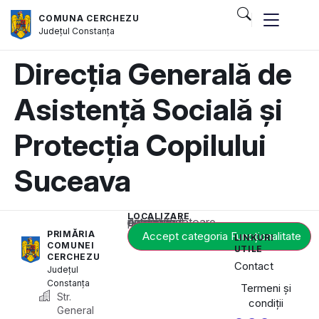
COMUNA CERCHEZU
Județul
Constanța
Direcția Generală de
Asistență Socială și
Protecția Copilului
Suceava
LOCALIZARE
Acest conținut este blocat până când acceptați categoria corespunzătoare de cookie-uri.
PRIMĂRIA
Accept categoria Funcționalitate
LINKURI
COMUNEI
UTILE
CERCHEZU
Contact
Județul
Constanța
Termeni și
Str.
condiții
General