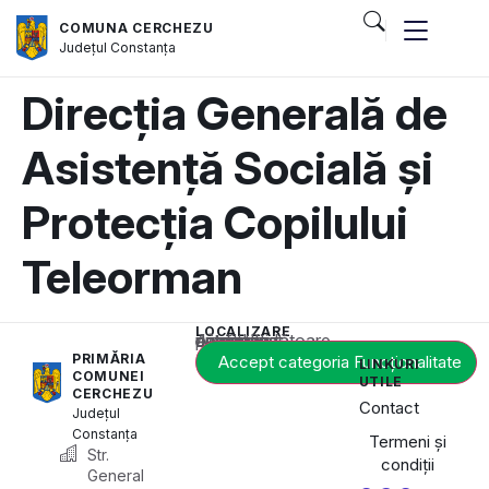
COMUNA CERCHEZU
Județul
Constanța
Direcția Generală de
Asistență Socială și
Protecția Copilului
Teleorman
LOCALIZARE
Acest conținut este blocat până când acceptați categoria corespunzătoare de cookie-uri.
PRIMĂRIA
Accept categoria Funcționalitate
LINKURI
COMUNEI
UTILE
CERCHEZU
Contact
Județul
Constanța
Termeni și
Str.
condiții
General