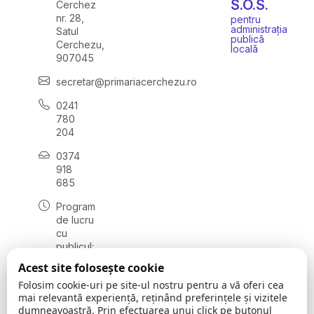
S.O.S.
Cerchez
nr. 28,
pentru
administrația
Satul
publică
Cerchezu,
locală
907045
secretar@primariacerchezu.ro
0241
780
204
0374
918
685
Program
de lucru
cu
publicul:
luni - joi
Acest site folosește cookie
08:00 -
Folosim cookie-uri pe site-ul nostru pentru a vă oferi cea
16:30
mai relevantă experiență, reținând preferințele și vizitele
, vineri:
dumneavoastră. Prin efectuarea unui click pe butonul
08:00 -