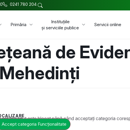
00
0241 780 204
Instituțiile
Primăria
Servicii online
și serviciile publice
ețeană de Evide
 Mehedinți
OCALIZARE
t este blocat până când acceptați categoria corespunzătoare de cookie-uri.
Accept categoria Funcționalitate