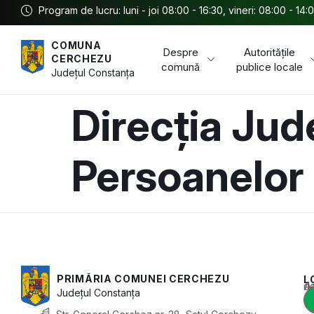
Program de lucru: luni - joi 08:00 - 16:30, vineri: 08:00 - 14:
COMUNA
Despre
Autoritățile
CERCHEZU
comună
publice locale
Județul
Constanța
Direcția Jud
Persoanelor
PRIMĂRIA COMUNEI CERCHEZU
L
Acest conținu
Județul
Constanța