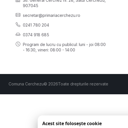
Str. General Cerchez nr. 28, Satul Cerchezu,
907045
secretar@primariacerchezu.ro
0241 780 204
0374 918 685
Program de lucru cu publicul:
luni - joi 08:00
- 16:30
, vineri: 08:00 - 14:00
Comuna Cerchezu
© 2026
Toate drepturile rezervate
Acest site folosește cookie