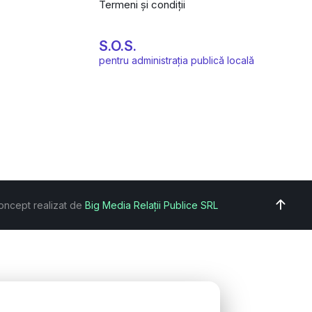
Termeni și condiții
S.O.S.
pentru administrația publică locală
oncept realizat de
Big Media Relații Publice SRL