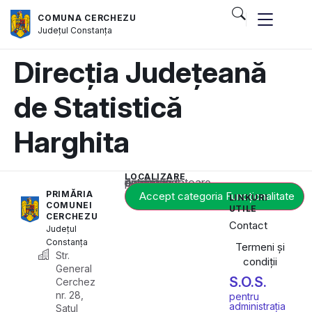
COMUNA CERCHEZU
Județul
Constanța
Direcția Județeană
de Statistică
Harghita
LOCALIZARE
Acest conținut este blocat până când acceptați categoria corespunzătoare de cookie-uri.
PRIMĂRIA
Accept categoria Funcționalitate
LINKURI
COMUNEI
UTILE
CERCHEZU
Contact
Județul
Constanța
Termeni și
Str.
condiții
General
S.O.S.
Cerchez
nr. 28,
pentru
administrația
Satul