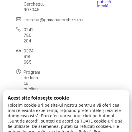
publică
Cerchezu,
locală
907045
secretar@primariacerchezu.ro
0241
780
204
0374
918
685
Program
de lucru
cu
publicul:
luni - joi
Acest site folosește cookie
08:00 -
Folosim cookie-uri pe site-ul nostru pentru a vă oferi cea
16:30
mai relevantă experiență, reținând preferințele și vizitele
, vineri:
dumneavoastră. Prin efectuarea unui click pe butonul
08:00 -
„Sunt de acord”, sunteți de acord ca TOATE cookie-urile să
14:00
fie utilizate. De asemenea, puteți să refuzați cookie-urile
opționale prin apăsarea butonului „Refuz”. Prin