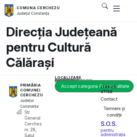
COMUNA CERCHEZU
Județul
Constanța
Direcția Județeană
pentru Cultură
Călărași
LOCALIZARE
Acest conținut este blocat până când acceptați categoria corespunzătoare de cookie-uri.
PRIMĂRIA
Accept categoria Funcționalitate
LINKURI
COMUNEI
UTILE
CERCHEZU
Contact
Județul
Constanța
Termeni și
Str.
condiții
General
S.O.S.
Cerchez
nr. 28,
pentru
administrația
Satul