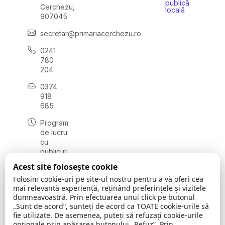
publică
Cerchezu,
locală
907045
secretar@primariacerchezu.ro
0241
780
204
0374
918
685
Program
de lucru
cu
publicul:
luni - joi
Acest site folosește cookie
08:00 -
Folosim cookie-uri pe site-ul nostru pentru a vă oferi cea
16:30
mai relevantă experiență, reținând preferințele și vizitele
, vineri:
dumneavoastră. Prin efectuarea unui click pe butonul
08:00 -
„Sunt de acord”, sunteți de acord ca TOATE cookie-urile să
14:00
fie utilizate. De asemenea, puteți să refuzați cookie-urile
opționale prin apăsarea butonului „Refuz”. Prin