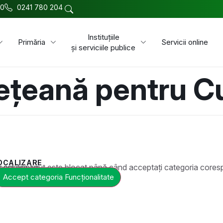
00
0241 780 204
Instituțiile
Primăria
Servicii online
și serviciile publice
ețeană pentru Cu
OCALIZARE
t este blocat până când acceptați categoria corespunzătoare de cookie-uri.
Accept categoria Funcționalitate