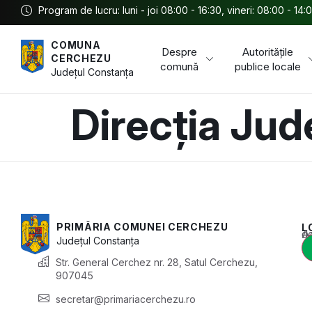
Program de lucru: luni - joi 08:00 - 16:30, vineri: 08:00 - 14:
COMUNA
Despre
Autoritățile
CERCHEZU
comună
publice locale
Județul
Constanța
Direcția Jud
PRIMĂRIA COMUNEI CERCHEZU
L
Acest conținu
Județul
Constanța
Str. General Cerchez nr. 28, Satul Cerchezu,
907045
secretar@primariacerchezu.ro