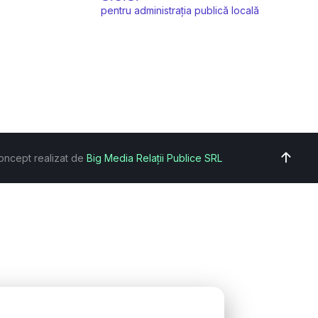
pentru administrația publică locală
oncept realizat de
Big Media Relații Publice SRL