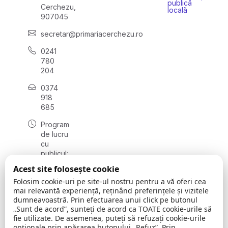
publică
Cerchezu,
locală
907045
secretar@primariacerchezu.ro
0241
780
204
0374
918
685
Program
de lucru
cu
publicul:
luni - joi
Acest site folosește cookie
08:00 -
Folosim cookie-uri pe site-ul nostru pentru a vă oferi cea
16:30
mai relevantă experiență, reținând preferințele și vizitele
, vineri:
dumneavoastră. Prin efectuarea unui click pe butonul
08:00 -
„Sunt de acord”, sunteți de acord ca TOATE cookie-urile să
14:00
fie utilizate. De asemenea, puteți să refuzați cookie-urile
opționale prin apăsarea butonului „Refuz”. Prin