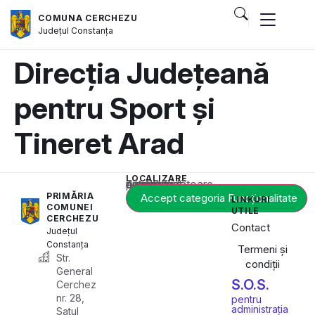
COMUNA CERCHEZU
Județul
Constanța
Direcția Județeană
pentru Sport și
Tineret Arad
LOCALIZARE
Acest conținut este blocat până când acceptați categoria corespunzătoare de cookie-uri.
PRIMĂRIA
Accept categoria Funcționalitate
LINKURI
COMUNEI
UTILE
CERCHEZU
Contact
Județul
Constanța
Termeni și
Str.
condiții
General
S.O.S.
Cerchez
nr. 28,
pentru
administrația
Satul