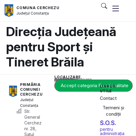
COMUNA CERCHEZU
Județul
Constanța
Direcția Județeană
pentru Sport și
Tineret Brăila
LOCALIZARE
Acest conținut este blocat până când acceptați categoria corespunzătoare de cookie-uri.
PRIMĂRIA
Accept categoria Funcționalitate
LINKURI
COMUNEI
UTILE
CERCHEZU
Contact
Județul
Constanța
Termeni și
Str.
condiții
General
S.O.S.
Cerchez
nr. 28,
pentru
administrația
Satul