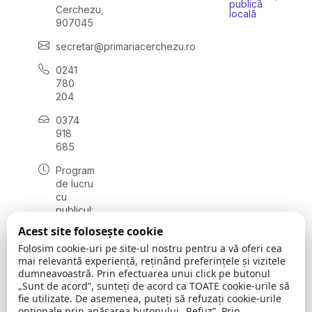
publică
Cerchezu,
locală
907045
secretar@primariacerchezu.ro
0241
780
204
0374
918
685
Program
de lucru
cu
publicul:
luni - joi
Acest site folosește cookie
08:00 -
Folosim cookie-uri pe site-ul nostru pentru a vă oferi cea
16:30
mai relevantă experiență, reținând preferințele și vizitele
, vineri:
dumneavoastră. Prin efectuarea unui click pe butonul
08:00 -
„Sunt de acord”, sunteți de acord ca TOATE cookie-urile să
14:00
fie utilizate. De asemenea, puteți să refuzați cookie-urile
opționale prin apăsarea butonului „Refuz”. Prin