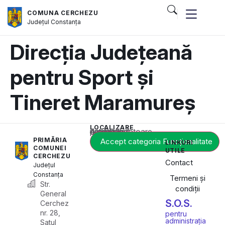
COMUNA CERCHEZU
Județul
Constanța
Direcția Județeană
pentru Sport și
Tineret Maramureș
LOCALIZARE
Acest conținut este blocat până când acceptați categoria corespunzătoare de cookie-uri.
PRIMĂRIA
Accept categoria Funcționalitate
LINKURI
COMUNEI
UTILE
CERCHEZU
Contact
Județul
Constanța
Termeni și
Str.
condiții
General
S.O.S.
Cerchez
nr. 28,
pentru
administrația
Satul