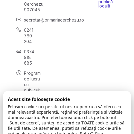
publică
Cerchezu,
locală
907045
secretar@primariacerchezu.ro
0241
780
204
0374
918
685
Program
de lucru
cu
publicul:
luni - joi
Acest site folosește cookie
08:00 -
Folosim cookie-uri pe site-ul nostru pentru a vă oferi cea
16:30
mai relevantă experiență, reținând preferințele și vizitele
, vineri:
dumneavoastră. Prin efectuarea unui click pe butonul
08:00 -
„Sunt de acord”, sunteți de acord ca TOATE cookie-urile să
14:00
fie utilizate. De asemenea, puteți să refuzați cookie-urile
opționale prin apăsarea butonului „Refuz”. Prin