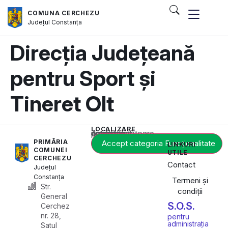
COMUNA CERCHEZU
Județul
Constanța
Direcția Județeană
pentru Sport și
Tineret Olt
LOCALIZARE
Acest conținut este blocat până când acceptați categoria corespunzătoare de cookie-uri.
PRIMĂRIA
Accept categoria Funcționalitate
LINKURI
COMUNEI
UTILE
CERCHEZU
Contact
Județul
Constanța
Termeni și
Str.
condiții
General
S.O.S.
Cerchez
nr. 28,
pentru
administrația
Satul