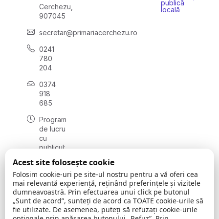
publică
Cerchezu,
locală
907045
secretar@primariacerchezu.ro
0241
780
204
0374
918
685
Program
de lucru
cu
publicul:
luni - joi
Acest site folosește cookie
08:00 -
Folosim cookie-uri pe site-ul nostru pentru a vă oferi cea
16:30
mai relevantă experiență, reținând preferințele și vizitele
, vineri:
dumneavoastră. Prin efectuarea unui click pe butonul
08:00 -
„Sunt de acord”, sunteți de acord ca TOATE cookie-urile să
14:00
fie utilizate. De asemenea, puteți să refuzați cookie-urile
opționale prin apăsarea butonului „Refuz”. Prin