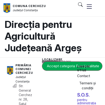
COMUNA CERCHEZU
Județul
Constanța
Direcția pentru
Agricultură
Județeană Argeș
LOCALIZARE
Acest conținut este blocat până când acceptați categoria corespunzătoare de cookie-uri.
PRIMĂRIA
Accept categoria Funcționalitate
LINKURI
COMUNEI
UTILE
CERCHEZU
Contact
Județul
Constanța
Termeni și
Str.
condiții
General
S.O.S.
Cerchez
nr. 28,
pentru
administrația
Satul