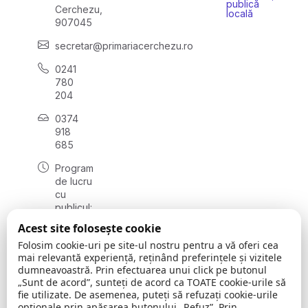
publică
Cerchezu,
locală
907045
secretar@primariacerchezu.ro
0241
780
204
0374
918
685
Program
de lucru
cu
publicul:
luni - joi
Acest site folosește cookie
08:00 -
Folosim cookie-uri pe site-ul nostru pentru a vă oferi cea
16:30
mai relevantă experiență, reținând preferințele și vizitele
, vineri:
dumneavoastră. Prin efectuarea unui click pe butonul
08:00 -
„Sunt de acord”, sunteți de acord ca TOATE cookie-urile să
14:00
fie utilizate. De asemenea, puteți să refuzați cookie-urile
opționale prin apăsarea butonului „Refuz”. Prin