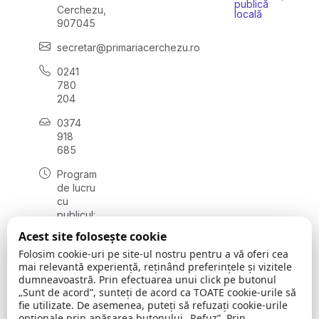
publică
Cerchezu,
locală
907045
secretar@primariacerchezu.ro
0241
780
204
0374
918
685
Program
de lucru
cu
publicul:
luni - joi
Acest site folosește cookie
08:00 -
Folosim cookie-uri pe site-ul nostru pentru a vă oferi cea
16:30
mai relevantă experiență, reținând preferințele și vizitele
, vineri:
dumneavoastră. Prin efectuarea unui click pe butonul
08:00 -
„Sunt de acord”, sunteți de acord ca TOATE cookie-urile să
14:00
fie utilizate. De asemenea, puteți să refuzați cookie-urile
opționale prin apăsarea butonului „Refuz”. Prin