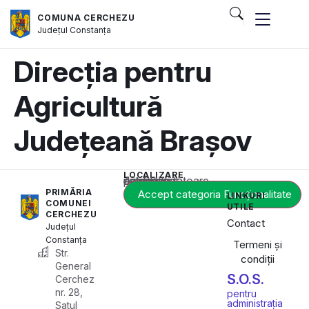
COMUNA CERCHEZU
Județul
Constanța
Direcția pentru
Agricultură
Județeană Brașov
LOCALIZARE
Acest conținut este blocat până când acceptați categoria corespunzătoare de cookie-uri.
PRIMĂRIA
Accept categoria Funcționalitate
LINKURI
COMUNEI
UTILE
CERCHEZU
Contact
Județul
Constanța
Termeni și
Str.
condiții
General
S.O.S.
Cerchez
nr. 28,
pentru
administrația
Satul