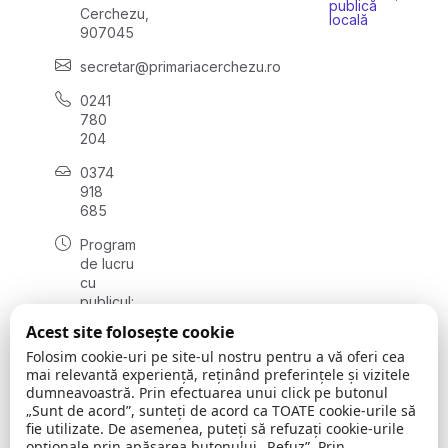
publică
Cerchezu,
locală
907045
secretar@primariacerchezu.ro
0241
780
204
0374
918
685
Program
de lucru
cu
publicul:
luni - joi
Acest site folosește cookie
08:00 -
Folosim cookie-uri pe site-ul nostru pentru a vă oferi cea
16:30
mai relevantă experiență, reținând preferințele și vizitele
, vineri:
dumneavoastră. Prin efectuarea unui click pe butonul
08:00 -
„Sunt de acord”, sunteți de acord ca TOATE cookie-urile să
14:00
fie utilizate. De asemenea, puteți să refuzați cookie-urile
opționale prin apăsarea butonului „Refuz”. Prin