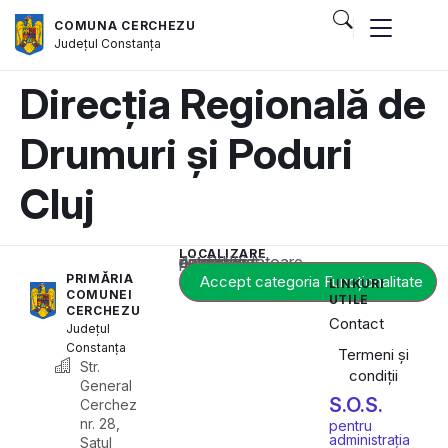
COMUNA CERCHEZU
Județul
Constanța
Direcția Regională de
Drumuri și Poduri
Cluj
LOCALIZARE
Acest conținut este blocat până când acceptați categoria corespunzătoare de cookie-uri.
PRIMĂRIA
Accept categoria Funcționalitate
LINKURI
COMUNEI
UTILE
CERCHEZU
Contact
Județul
Constanța
Termeni și
Str.
condiții
General
S.O.S.
Cerchez
nr. 28,
pentru
administrația
Satul