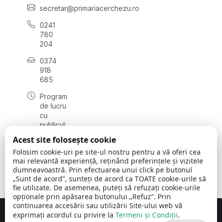
secretar@primariacerchezu.ro
0241
780
204
0374
918
685
Program
de lucru
cu
publicul:
luni - joi
Acest site folosește cookie
08:00 -
Folosim cookie-uri pe site-ul nostru pentru a vă oferi cea
16:30
mai relevantă experiență, reținând preferințele și vizitele
, vineri:
dumneavoastră. Prin efectuarea unui click pe butonul
08:00 -
„Sunt de acord”, sunteți de acord ca TOATE cookie-urile să
14:00
fie utilizate. De asemenea, puteți să refuzați cookie-urile
opționale prin apăsarea butonului „Refuz”. Prin
continuarea accesării sau utilizării Site-ului web vă
exprimați acordul cu privire la
Termeni și Condiții
.
Concept realizat de
Big Media Relații Publice SRL