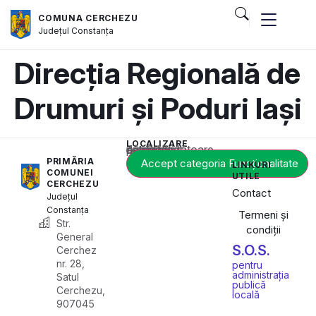
COMUNA CERCHEZU
Județul
Constanța
Direcția Regională de
Drumuri și Poduri Iași
LOCALIZARE
Acest conținut este blocat până când acceptați categoria corespunzătoare de cookie-uri.
PRIMĂRIA
Accept categoria Funcționalitate
LINKURI
COMUNEI
UTILE
CERCHEZU
Contact
Județul
Constanța
Termeni și
Str.
condiții
General
S.O.S.
Cerchez
nr. 28,
pentru
administrația
Satul
publică
Cerchezu,
locală
907045