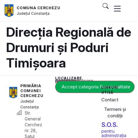
COMUNA CERCHEZU
Județul
Constanța
Direcția Regională de
Drumuri și Poduri
Timișoara
LOCALIZARE
Acest conținut este blocat până când acceptați categoria corespunzătoare de cookie-uri.
PRIMĂRIA
Accept categoria Funcționalitate
LINKURI
COMUNEI
UTILE
CERCHEZU
Contact
Județul
Constanța
Termeni și
Str.
condiții
General
S.O.S.
Cerchez
nr. 28,
pentru
administrația
Satul