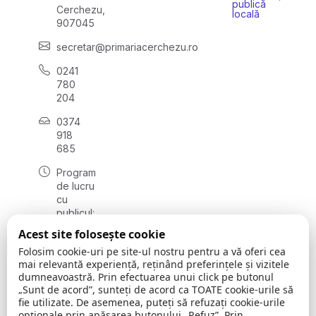
publică
Cerchezu,
locală
907045
secretar@primariacerchezu.ro
0241
780
204
0374
918
685
Program
de lucru
cu
publicul:
luni - joi
Acest site folosește cookie
08:00 -
Folosim cookie-uri pe site-ul nostru pentru a vă oferi cea
16:30
mai relevantă experiență, reținând preferințele și vizitele
, vineri:
dumneavoastră. Prin efectuarea unui click pe butonul
08:00 -
„Sunt de acord”, sunteți de acord ca TOATE cookie-urile să
14:00
fie utilizate. De asemenea, puteți să refuzați cookie-urile
opționale prin apăsarea butonului „Refuz”. Prin