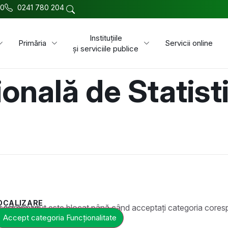
00
0241 780 204
Instituțiile
Primăria
Servicii online
și serviciile publice
onală de Statisti
OCALIZARE
t este blocat până când acceptați categoria corespunzătoare de cookie-uri.
Accept categoria Funcționalitate