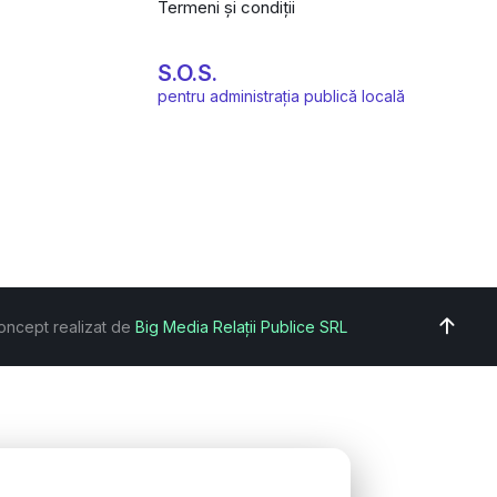
Termeni și condiții
S.O.S.
pentru administrația publică locală
oncept realizat de
Big Media Relații Publice SRL