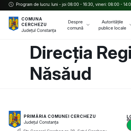
Program de lucru: luni - joi 08:00 - 16:30, vineri: 08:00 - 14:
COMUNA
Despre
Autoritățile
CERCHEZU
comună
publice locale
Județul
Constanța
Direcția Regi
Năsăud
PRIMĂRIA COMUNEI CERCHEZU
L
Acest conținu
Județul
Constanța