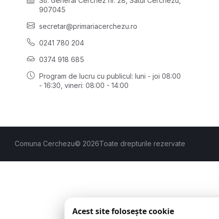
Str. General Cerchez nr. 28, Satul Cerchezu,
907045
secretar@primariacerchezu.ro
0241 780 204
0374 918 685
Program de lucru cu publicul:
luni - joi 08:00
- 16:30
, vineri: 08:00 - 14:00
Comuna Cerchezu
© 2026
Toate drepturile rezervate
Acest site folosește cookie