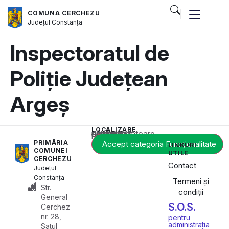
COMUNA CERCHEZU
Județul
Constanța
Inspectoratul de
Poliție Județean
Argeș
LOCALIZARE
Acest conținut este blocat până când acceptați categoria corespunzătoare de cookie-uri.
PRIMĂRIA
Accept categoria Funcționalitate
LINKURI
COMUNEI
UTILE
CERCHEZU
Contact
Județul
Constanța
Termeni și
Str.
condiții
General
S.O.S.
Cerchez
nr. 28,
pentru
administrația
Satul