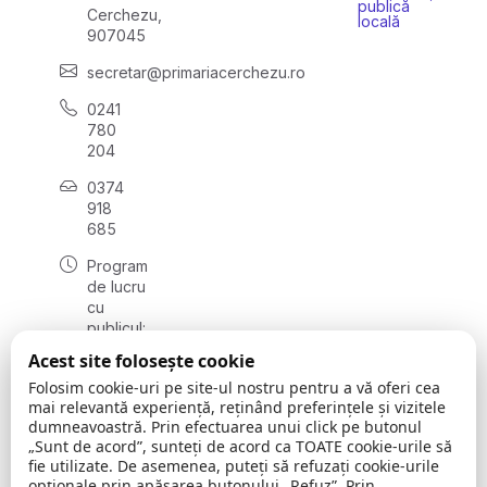
publică
Cerchezu,
locală
907045
secretar@primariacerchezu.ro
0241
780
204
0374
918
685
Program
de lucru
cu
publicul:
luni - joi
Acest site folosește cookie
08:00 -
Folosim cookie-uri pe site-ul nostru pentru a vă oferi cea
16:30
mai relevantă experiență, reținând preferințele și vizitele
, vineri:
dumneavoastră. Prin efectuarea unui click pe butonul
08:00 -
„Sunt de acord”, sunteți de acord ca TOATE cookie-urile să
14:00
fie utilizate. De asemenea, puteți să refuzați cookie-urile
opționale prin apăsarea butonului „Refuz”. Prin