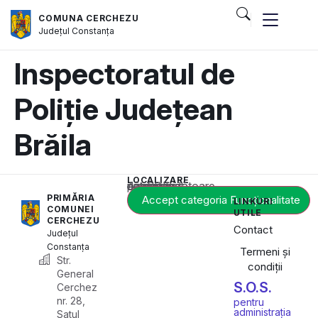
COMUNA CERCHEZU
Județul
Constanța
Inspectoratul de
Poliție Județean
Brăila
LOCALIZARE
Acest conținut este blocat până când acceptați categoria corespunzătoare de cookie-uri.
PRIMĂRIA
Accept categoria Funcționalitate
LINKURI
COMUNEI
UTILE
CERCHEZU
Contact
Județul
Constanța
Termeni și
Str.
condiții
General
S.O.S.
Cerchez
nr. 28,
pentru
administrația
Satul