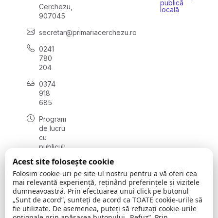
publică
Cerchezu,
locală
907045
secretar@primariacerchezu.ro
0241
780
204
0374
918
685
Program
de lucru
cu
publicul:
luni - joi
Acest site folosește cookie
08:00 -
Folosim cookie-uri pe site-ul nostru pentru a vă oferi cea
16:30
mai relevantă experiență, reținând preferințele și vizitele
, vineri:
dumneavoastră. Prin efectuarea unui click pe butonul
08:00 -
„Sunt de acord”, sunteți de acord ca TOATE cookie-urile să
14:00
fie utilizate. De asemenea, puteți să refuzați cookie-urile
opționale prin apăsarea butonului „Refuz”. Prin