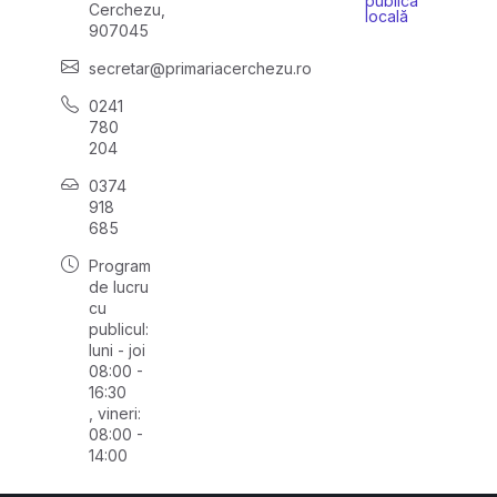
publică
Cerchezu,
locală
907045
secretar@primariacerchezu.ro
0241
780
204
0374
918
685
Program
de lucru
cu
publicul:
luni - joi
08:00 -
16:30
, vineri:
08:00 -
14:00