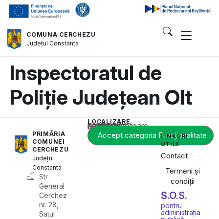
COMUNA CERCHEZU
Județul
Constanța
Inspectoratul de
Poliție Județean Olt
LOCALIZARE
Acest conținut este blocat până când acceptați categoria corespunzătoare de cookie-uri.
PRIMĂRIA
Accept categoria Funcționalitate
LINKURI
COMUNEI
UTILE
CERCHEZU
Contact
Județul
Constanța
Termeni și
Str.
condiții
General
S.O.S.
Cerchez
nr. 28,
pentru
administrația
Satul