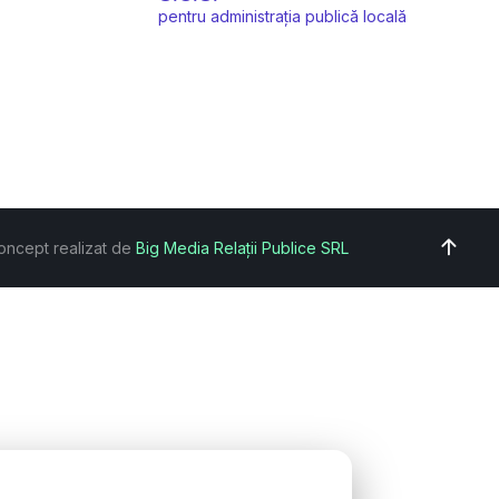
pentru administrația publică locală
oncept realizat de
Big Media Relații Publice SRL