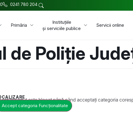
00
0241 780 204
Instituțiile
Primăria
Servicii online
și serviciile publice
l de Poliție Jude
OCALIZARE
t este blocat până când acceptați categoria corespunzătoare de cookie-uri.
Accept categoria Funcționalitate