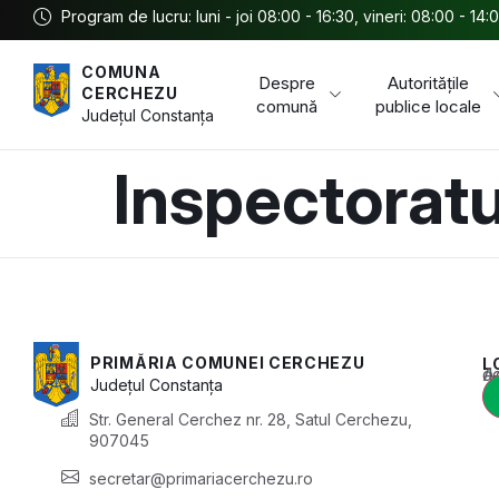
Program de lucru: luni - joi 08:00 - 16:30, vineri: 08:00 - 14:
COMUNA
Despre
Autoritățile
CERCHEZU
comună
publice locale
Județul
Constanța
Inspectoratu
PRIMĂRIA COMUNEI CERCHEZU
L
Acest conținu
Județul
Constanța
Str. General Cerchez nr. 28, Satul Cerchezu,
907045
secretar@primariacerchezu.ro