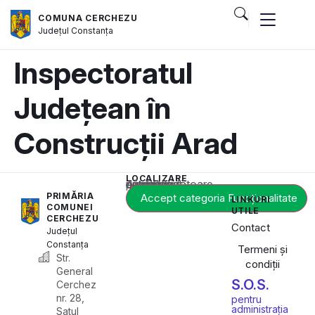
COMUNA CERCHEZU
Județul
Constanța
Inspectoratul
Județean în
Construcții Arad
LOCALIZARE
Acest conținut este blocat până când acceptați categoria corespunzătoare de cookie-uri.
PRIMĂRIA
Accept categoria Funcționalitate
LINKURI
COMUNEI
UTILE
CERCHEZU
Contact
Județul
Constanța
Termeni și
Str.
condiții
General
S.O.S.
Cerchez
nr. 28,
pentru
administrația
Satul