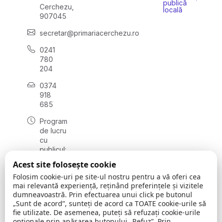
publică
Cerchezu,
locală
907045
secretar@primariacerchezu.ro
0241
780
204
0374
918
685
Program
de lucru
cu
publicul:
luni - joi
Acest site folosește cookie
08:00 -
Folosim cookie-uri pe site-ul nostru pentru a vă oferi cea
16:30
mai relevantă experiență, reținând preferințele și vizitele
, vineri:
dumneavoastră. Prin efectuarea unui click pe butonul
08:00 -
„Sunt de acord”, sunteți de acord ca TOATE cookie-urile să
14:00
fie utilizate. De asemenea, puteți să refuzați cookie-urile
opționale prin apăsarea butonului „Refuz”. Prin