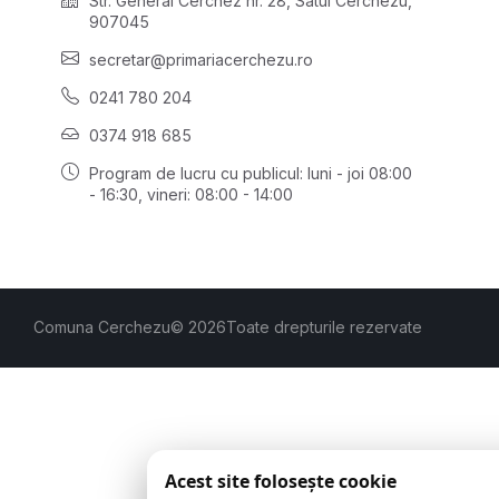
Str. General Cerchez nr. 28, Satul Cerchezu,
907045
secretar@primariacerchezu.ro
0241 780 204
0374 918 685
Program de lucru cu publicul:
luni - joi 08:00
- 16:30
, vineri: 08:00 - 14:00
Comuna Cerchezu
© 2026
Toate drepturile rezervate
Acest site folosește cookie