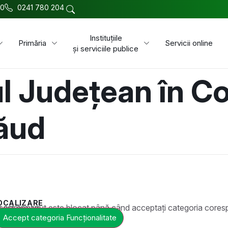
00
0241 780 204
Instituțiile
Primăria
Servicii online
și serviciile publice
l Județean în Co
săud
OCALIZARE
t este blocat până când acceptați categoria corespunzătoare de cookie-uri.
Accept categoria Funcționalitate