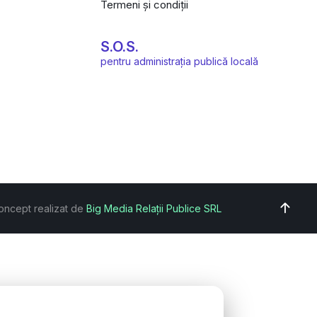
Termeni și condiții
S.O.S.
pentru administrația publică locală
oncept realizat de
Big Media Relații Publice SRL