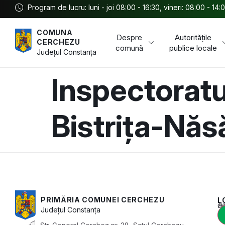
Program de lucru: luni - joi 08:00 - 16:30, vineri: 08:00 - 14:
COMUNA
Despre
Autoritățile
CERCHEZU
comună
publice locale
Județul
Constanța
Inspectoratu
Bistrița-Nă
PRIMĂRIA COMUNEI CERCHEZU
L
Acest conținu
Județul
Constanța