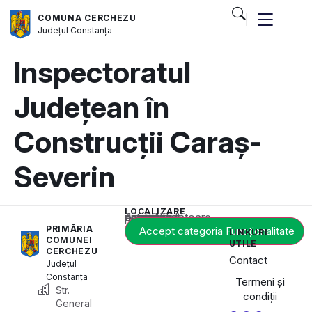
COMUNA CERCHEZU
Județul
Constanța
Inspectoratul
Județean în
Construcții Caraș-
Severin
LOCALIZARE
Acest conținut este blocat până când acceptați categoria corespunzătoare de cookie-uri.
PRIMĂRIA
Accept categoria Funcționalitate
LINKURI
COMUNEI
UTILE
CERCHEZU
Contact
Județul
Constanța
Termeni și
Str.
condiții
General