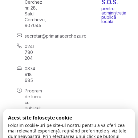
S.O.S.
Cerchez
nr. 28,
pentru
administrația
Satul
publică
Cerchezu,
locală
907045
secretar@primariacerchezu.ro
0241
780
204
0374
918
685
Program
de lucru
cu
publicul:
luni - joi
Acest site folosește cookie
08:00 -
Folosim cookie-uri pe site-ul nostru pentru a vă oferi cea
16:30
mai relevantă experiență, reținând preferințele și vizitele
, vineri:
dumneavoastră. Prin efectuarea unui click pe butonul
08:00 -