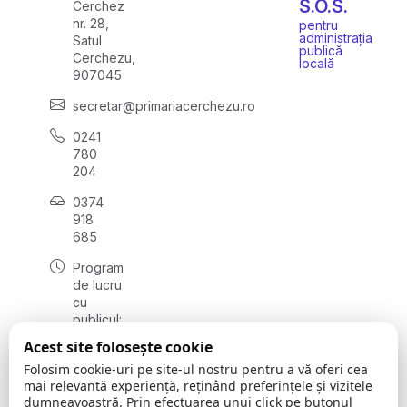
S.O.S.
Cerchez
nr. 28,
pentru
administrația
Satul
publică
Cerchezu,
locală
907045
secretar@primariacerchezu.ro
0241
780
204
0374
918
685
Program
de lucru
cu
publicul:
luni - joi
Acest site folosește cookie
08:00 -
Folosim cookie-uri pe site-ul nostru pentru a vă oferi cea
16:30
mai relevantă experiență, reținând preferințele și vizitele
, vineri:
dumneavoastră. Prin efectuarea unui click pe butonul
08:00 -