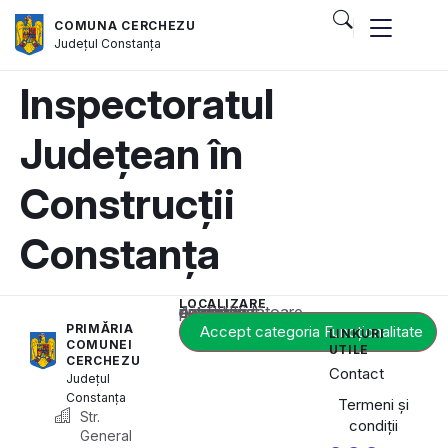
COMUNA CERCHEZU
Județul
Constanța
Inspectoratul
Județean în
Construcții
Constanța
LOCALIZARE
Acest conținut este blocat până când acceptați categoria corespunzătoare de cookie-uri.
PRIMĂRIA
Accept categoria Funcționalitate
LINKURI
COMUNEI
UTILE
CERCHEZU
Contact
Județul
Constanța
Termeni și
Str.
condiții
General