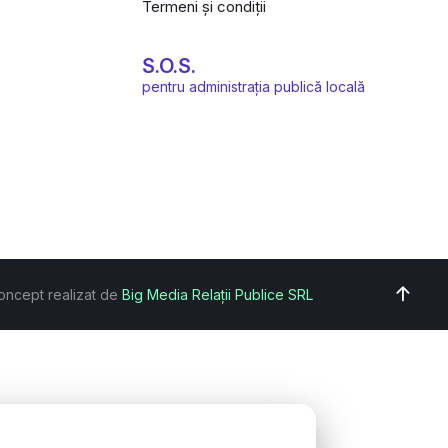
Termeni și condiții
S.O.S.
pentru administrația publică locală
oncept realizat de
Big Media Relații Publice SRL