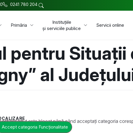
00
0241 780 204
Instituțiile
Primăria
Servicii online
și serviciile publice
l pentru Situații
gny” al Județulu
OCALIZARE
t este blocat până când acceptați categoria corespunzătoare de cookie-uri.
Accept categoria Funcționalitate