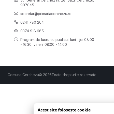
Str. General Cerchez nr. 28, Satul Cerchezu,
907045
secretar@primariacerchezu.ro
0241 780 204
0374 918 685
Program de lucru cu publicul:
luni - joi 08:00
- 16:30
, vineri: 08:00 - 14:00
Comuna Cerchezu
© 2026
Toate drepturile rezervate
Acest site folosește cookie