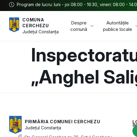
Program de lucru: luni - joi 08:00 - 16:30, vineri: 08:00 - 14:
COMUNA
Despre
Autoritățile
CERCHEZU
comună
publice locale
Județul
Constanța
Inspectoratu
„Anghel Sali
PRIMĂRIA COMUNEI CERCHEZU
L
Acest conținu
Județul
Constanța