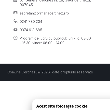
Str. General Cerchez nr. 28, Satul Cerchezu,
907045
secretar@primariacerchezu.ro
0241 780 204
0374 918 685
Program de lucru cu publicul:
luni - joi 08:00
- 16:30
, vineri: 08:00 - 14:00
Comuna Cerchezu
© 2026
Toate drepturile rezervate
Acest site folosește cookie