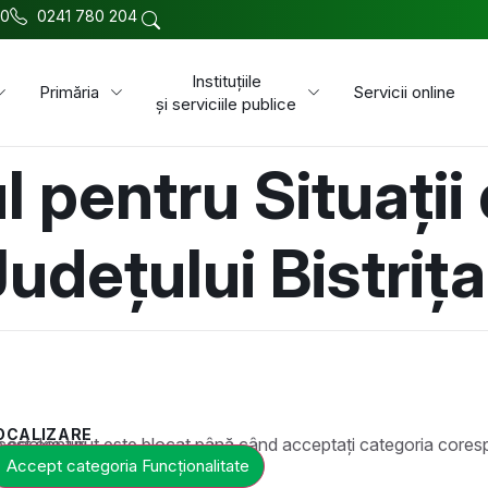
00
0241 780 204
Instituțiile
Primăria
Servicii online
și serviciile publice
l pentru Situații
 Județului Bistri
OCALIZARE
t este blocat până când acceptați categoria corespunzătoare de cookie-uri.
Accept categoria Funcționalitate