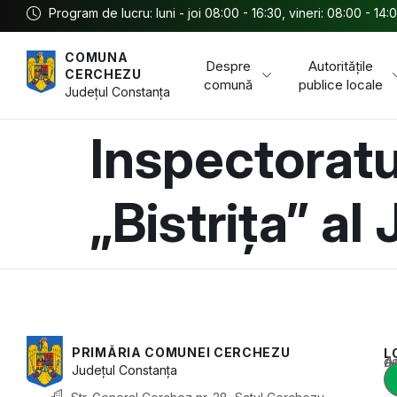
Program de lucru: luni - joi 08:00 - 16:30, vineri: 08:00 - 14:
COMUNA
Despre
Autoritățile
CERCHEZU
comună
publice locale
Județul
Constanța
Inspectoratu
„Bistrița” al
PRIMĂRIA COMUNEI CERCHEZU
L
Acest conținu
Județul
Constanța