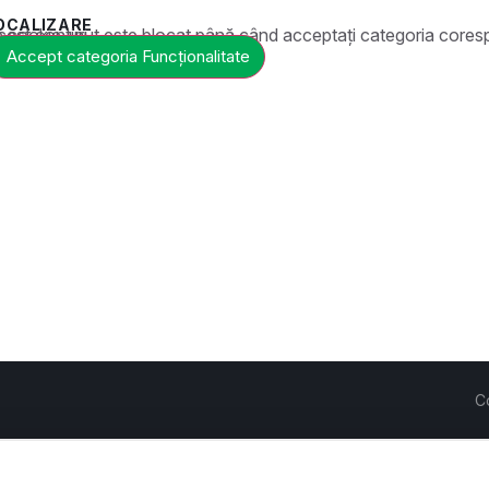
OCALIZARE
t este blocat până când acceptați categoria corespunzătoare de cookie-uri.
Accept categoria Funcționalitate
C