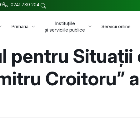
00
0241 780 204
Instituțiile
Primăria
Servicii online
și serviciile publice
l pentru Situații
itru Croitoru” a