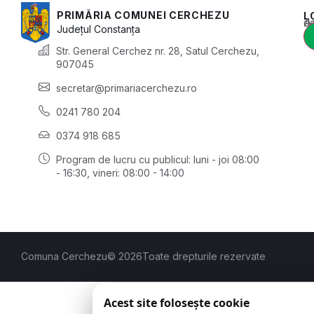
PRIMĂRIA COMUNEI CERCHEZU
L
Acest conținu
Județul
Constanța
Str. General Cerchez nr. 28, Satul Cerchezu,
907045
secretar@primariacerchezu.ro
0241 780 204
0374 918 685
Program de lucru cu publicul:
luni - joi 08:00
- 16:30
, vineri: 08:00 - 14:00
Comuna Cerchezu
© 2026
Toate drepturile rezervate
Acest site folosește cookie