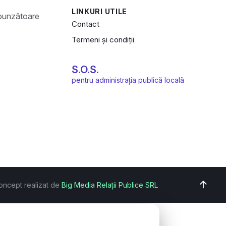
LINKURI UTILE
Contact
Termeni și condiții
S.O.S.
pentru administrația publică locală
oncept realizat de
Big Media Relații Publice SRL