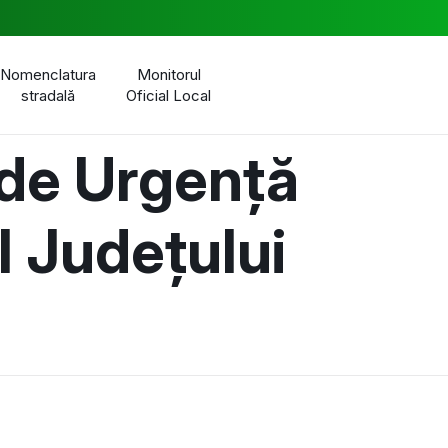
Nomenclatura
Monitorul
stradală
Oficial Local
 de Urgență
l Județului