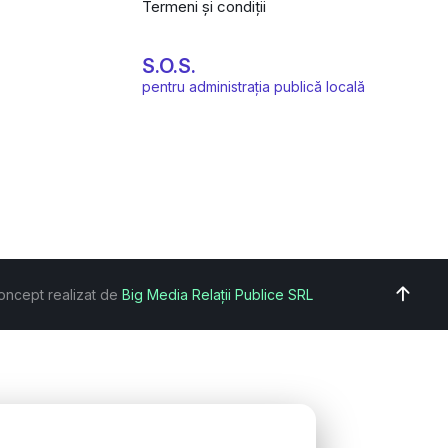
Termeni și condiții
S.O.S.
pentru administrația publică locală
oncept realizat de
Big Media Relații Publice SRL