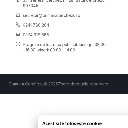
Str. General Cerchez nr. 28, Satul Cerchezu,
907045
secretar@primariacerchezu.ro
0241 780 204
0374 918 685
Program de lucru cu publicul:
luni - joi 08:00
- 16:30
, vineri: 08:00 - 14:00
Comuna Cerchezu
© 2026
Toate drepturile rezervate
Acest site folosește cookie