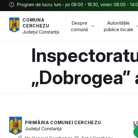
Program de lucru: luni - joi 08:00 - 16:30, vineri: 08:00 - 14:
COMUNA
Despre
Autoritățile
CERCHEZU
comună
publice locale
Județul
Constanța
Inspectoratu
„Dobrogea” 
PRIMĂRIA COMUNEI CERCHEZU
L
Acest conținu
Județul
Constanța