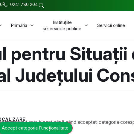
00
0241 780 204
Instituțiile
Primăria
Servicii online
și serviciile publice
l pentru Situații
al Județului Con
OCALIZARE
t este blocat până când acceptați categoria corespunzătoare de cookie-uri.
Accept categoria Funcționalitate