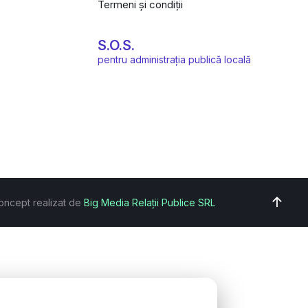
Termeni și condiții
S.O.S.
pentru administrația publică locală
oncept realizat de
Big Media Relații Publice SRL