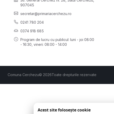
Str. General Cerchez nr. 28, Satul Cerchezu,
907045
secretar@primariacerchezu.ro
0241 780 204
0374 918 685
Program de lucru cu publicul:
luni - joi 08:00
- 16:30
, vineri: 08:00 - 14:00
Comuna Cerchezu
© 2026
Toate drepturile rezervate
Acest site folosește cookie