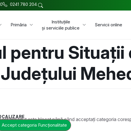
00
0241 780 204
Instituțiile
Primăria
Servicii online
și serviciile publice
l pentru Situații
 Județului Mehed
OCALIZARE
t este blocat până când acceptați categoria corespunzătoare de cookie-uri.
Accept categoria Funcționalitate