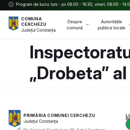
Program de lucru: luni - joi 08:00 - 16:30, vineri: 08:00 - 14:
COMUNA
Despre
Autoritățile
CERCHEZU
comună
publice locale
Județul
Constanța
Inspectoratu
„Drobeta” al
PRIMĂRIA COMUNEI CERCHEZU
L
Acest conținu
Județul
Constanța