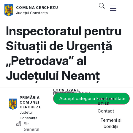
COMUNA CERCHEZU
Județul
Constanța
Inspectoratul pentru
Situații de Urgență
„Petrodava” al
Județului Neamț
LOCALIZARE
Acest conținut este blocat până când acceptați categoria corespunzătoare de cookie-uri.
PRIMĂRIA
Accept categoria Funcționalitate
LINKURI
COMUNEI
UTILE
CERCHEZU
Contact
Județul
Constanța
Termeni și
Str.
condiții
General