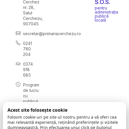
S.O.S.
Cerchez
nr. 28,
pentru
administrația
Satul
publică
Cerchezu,
locală
907045
secretar@primariacerchezu.ro
0241
780
204
0374
918
685
Program
de lucru
cu
publicul:
luni - joi
Acest site folosește cookie
08:00 -
Folosim cookie-uri pe site-ul nostru pentru a vă oferi cea
16:30
mai relevantă experiență, reținând preferințele și vizitele
, vineri:
dumneavoastră. Prin efectuarea unui click pe butonul
08:00 -