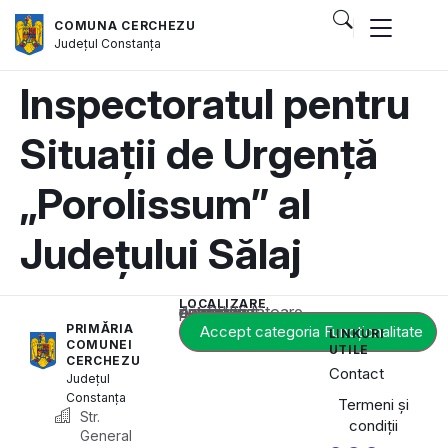
COMUNA CERCHEZU
Județul
Constanța
Inspectoratul pentru
Situații de Urgență
„Porolissum” al
Județului Sălaj
LOCALIZARE
Acest conținut este blocat până când acceptați categoria corespunzătoare de cookie-uri.
PRIMĂRIA
Accept categoria Funcționalitate
LINKURI
COMUNEI
UTILE
CERCHEZU
Contact
Județul
Constanța
Termeni și
Str.
condiții
General