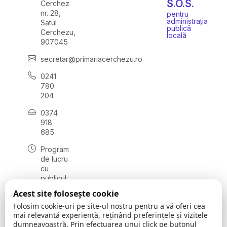
S.O.S.
Cerchez
nr. 28,
pentru
administrația
Satul
publică
Cerchezu,
locală
907045
secretar@primariacerchezu.ro
0241
780
204
0374
918
685
Program
de lucru
cu
publicul:
luni - joi
Acest site folosește cookie
08:00 -
Folosim cookie-uri pe site-ul nostru pentru a vă oferi cea
16:30
mai relevantă experiență, reținând preferințele și vizitele
, vineri:
dumneavoastră. Prin efectuarea unui click pe butonul
08:00 -