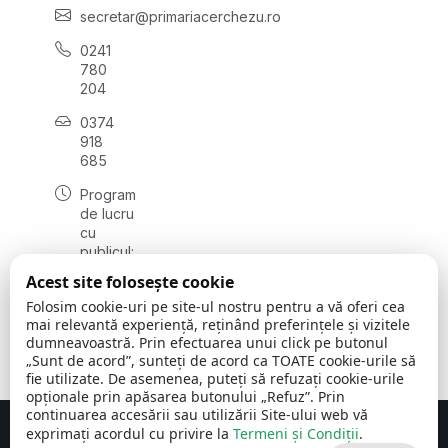
secretar@primariacerchezu.ro
0241
780
204
0374
918
685
Program
de lucru
cu
publicul:
luni - joi
Acest site folosește cookie
08:00 -
Folosim cookie-uri pe site-ul nostru pentru a vă oferi cea
16:30
mai relevantă experiență, reținând preferințele și vizitele
, vineri:
dumneavoastră. Prin efectuarea unui click pe butonul
08:00 -
„Sunt de acord”, sunteți de acord ca TOATE cookie-urile să
14:00
fie utilizate. De asemenea, puteți să refuzați cookie-urile
opționale prin apăsarea butonului „Refuz”. Prin
continuarea accesării sau utilizării Site-ului web vă
exprimați acordul cu privire la
Termeni și Condiții
.
Concept realizat de
Big Media Relații Publice SRL