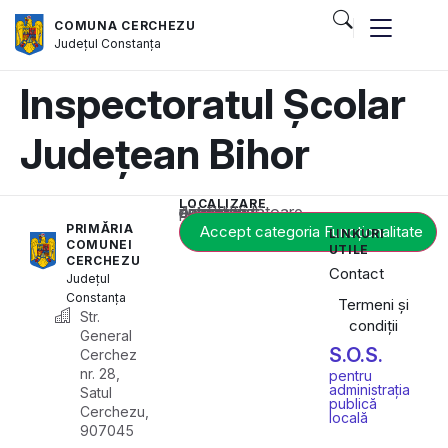
COMUNA CERCHEZU
Județul
Constanța
Inspectoratul Școlar
Județean Bihor
LOCALIZARE
Acest conținut este blocat până când acceptați categoria corespunzătoare de cookie-uri.
PRIMĂRIA
Accept categoria Funcționalitate
LINKURI
COMUNEI
UTILE
CERCHEZU
Contact
Județul
Constanța
Termeni și
Str.
condiții
General
S.O.S.
Cerchez
nr. 28,
pentru
administrația
Satul
publică
Cerchezu,
locală
907045