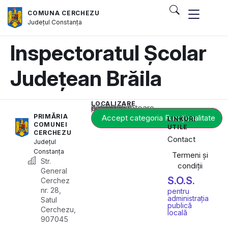
COMUNA CERCHEZU
Județul
Constanța
Inspectoratul Școlar
Județean Brăila
LOCALIZARE
Acest conținut este blocat până când acceptați categoria corespunzătoare de cookie-uri.
PRIMĂRIA
Accept categoria Funcționalitate
LINKURI
COMUNEI
UTILE
CERCHEZU
Contact
Județul
Constanța
Termeni și
Str.
condiții
General
S.O.S.
Cerchez
nr. 28,
pentru
administrația
Satul
publică
Cerchezu,
locală
907045