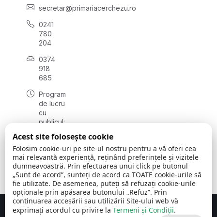
secretar@primariacerchezu.ro
0241
780
204
0374
918
685
Program
de lucru
cu
publicul:
luni - joi
Acest site folosește cookie
08:00 -
Folosim cookie-uri pe site-ul nostru pentru a vă oferi cea
16:30
mai relevantă experiență, reținând preferințele și vizitele
, vineri:
dumneavoastră. Prin efectuarea unui click pe butonul
08:00 -
„Sunt de acord”, sunteți de acord ca TOATE cookie-urile să
14:00
fie utilizate. De asemenea, puteți să refuzați cookie-urile
opționale prin apăsarea butonului „Refuz”. Prin
continuarea accesării sau utilizării Site-ului web vă
exprimați acordul cu privire la
Termeni și Condiții
.
Concept realizat de
Big Media Relații Publice SRL