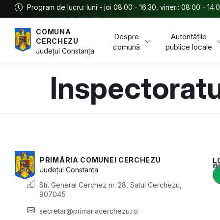
Program de lucru: luni - joi 08:00 - 16:30, vineri: 08:00 - 14:
COMUNA
Despre
Autoritățile
CERCHEZU
comună
publice locale
Județul
Constanța
Inspectorat
PRIMĂRIA COMUNEI CERCHEZU
L
Acest conținu
Județul
Constanța
Str. General Cerchez nr. 28, Satul Cerchezu,
907045
secretar@primariacerchezu.ro