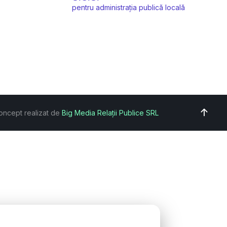
pentru administrația publică locală
oncept realizat de
Big Media Relații Publice SRL