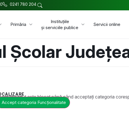
00
0241 780 204
Instituțiile
Primăria
Servicii online
și serviciile publice
ul Școlar Județe
OCALIZARE
t este blocat până când acceptați categoria corespunzătoare de cookie-uri.
Accept categoria Funcționalitate