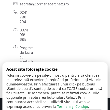
secretar@primariacerchezu.ro
0241
780
204
0374
918
685
Program
de lucru
cu
publicul:
luni - joi
Acest site folosește cookie
08:00 -
Folosim cookie-uri pe site-ul nostru pentru a vă oferi cea
16:30
mai relevantă experiență, reținând preferințele și vizitele
, vineri:
dumneavoastră. Prin efectuarea unui click pe butonul
08:00 -
„Sunt de acord”, sunteți de acord ca TOATE cookie-urile să
14:00
fie utilizate. De asemenea, puteți să refuzați cookie-urile
opționale prin apăsarea butonului „Refuz”. Prin
continuarea accesării sau utilizării Site-ului web vă
exprimați acordul cu privire la
Termeni și Condiții
.
Concept realizat de
Big Media Relații Publice SRL