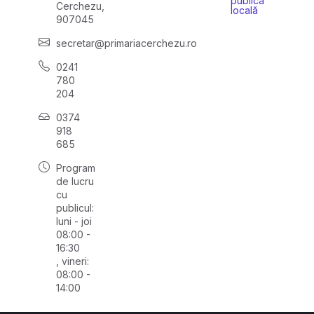
publică
Cerchezu,
locală
907045
secretar@primariacerchezu.ro
0241
780
204
0374
918
685
Program
de lucru
cu
publicul:
luni - joi
08:00 -
16:30
, vineri:
08:00 -
14:00