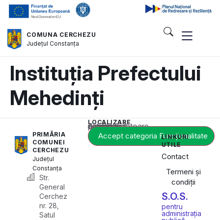
COMUNA CERCHEZU
Județul
Constanța
Instituția Prefectului
Mehedinți
LOCALIZARE
Acest conținut este blocat până când acceptați categoria corespunzătoare de cookie-uri.
PRIMĂRIA
Accept categoria Funcționalitate
LINKURI
COMUNEI
UTILE
CERCHEZU
Contact
Județul
Constanța
Termeni și
Str.
condiții
General
S.O.S.
Cerchez
nr. 28,
pentru
administrația
Satul