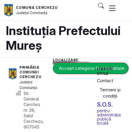
COMUNA CERCHEZU
Județul
Constanța
Instituția Prefectului
Mureș
LOCALIZARE
Acest conținut este blocat până când acceptați categoria corespunzătoare de cookie-uri.
PRIMĂRIA
Accept categoria Funcționalitate
LINKURI
COMUNEI
UTILE
CERCHEZU
Contact
Județul
Constanța
Termeni și
Str.
condiții
General
S.O.S.
Cerchez
nr. 28,
pentru
administrația
Satul
publică
Cerchezu,
locală
907045