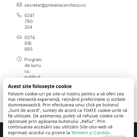
secretar@primariacerchezu.ro
0241
780
204
0374
918
685
Program
de lucru
cu
publicul:
luni - joi
Acest site folosește cookie
08:00 -
Folosim cookie-uri pe site-ul nostru pentru a vă oferi cea
16:30
mai relevantă experiență, reținând preferințele și vizitele
, vineri:
dumneavoastră. Prin efectuarea unui click pe butonul
08:00 -
„Sunt de acord”, sunteți de acord ca TOATE cookie-urile să
14:00
fie utilizate. De asemenea, puteți să refuzați cookie-urile
opționale prin apăsarea butonului „Refuz”. Prin
continuarea accesării sau utilizării Site-ului web vă
exprimați acordul cu privire la
Termeni și Condiții
.
Concept realizat de
Big Media Relații Publice SRL