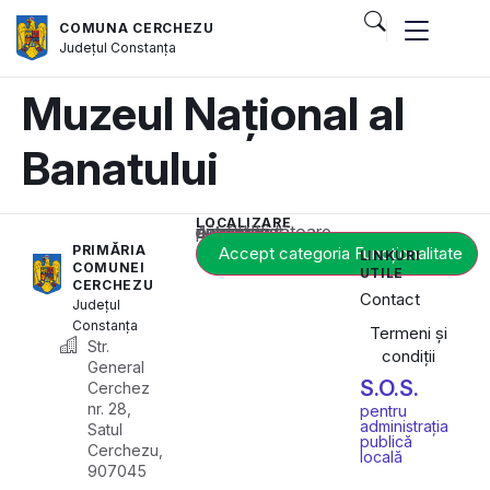
COMUNA CERCHEZU
Județul
Constanța
Muzeul Național al
Banatului
LOCALIZARE
Acest conținut este blocat până când acceptați categoria corespunzătoare de cookie-uri.
PRIMĂRIA
Accept categoria Funcționalitate
LINKURI
COMUNEI
UTILE
CERCHEZU
Contact
Județul
Constanța
Termeni și
Str.
condiții
General
S.O.S.
Cerchez
nr. 28,
pentru
administrația
Satul
publică
Cerchezu,
locală
907045