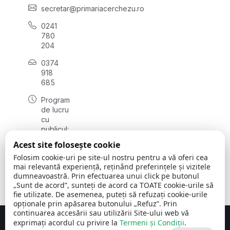
secretar@primariacerchezu.ro
0241
780
204
0374
918
685
Program
de lucru
cu
publicul:
luni - joi
Acest site folosește cookie
08:00 -
Folosim cookie-uri pe site-ul nostru pentru a vă oferi cea
16:30
mai relevantă experiență, reținând preferințele și vizitele
, vineri:
dumneavoastră. Prin efectuarea unui click pe butonul
08:00 -
„Sunt de acord”, sunteți de acord ca TOATE cookie-urile să
14:00
fie utilizate. De asemenea, puteți să refuzați cookie-urile
opționale prin apăsarea butonului „Refuz”. Prin
continuarea accesării sau utilizării Site-ului web vă
exprimați acordul cu privire la
Termeni și Condiții
.
Concept realizat de
Big Media Relații Publice SRL