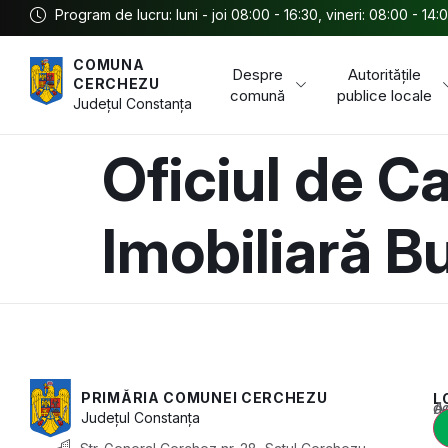
Program de lucru: luni - joi 08:00 - 16:30, vineri: 08:00 - 14:
COMUNA
Despre
Autoritățile
CERCHEZU
comună
publice locale
Județul
Constanța
Oficiul de Ca
Imobiliară B
PRIMĂRIA COMUNEI CERCHEZU
L
Acest conținu
Județul
Constanța