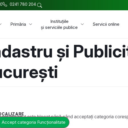
00
0241 780 204
Instituțiile
Primăria
Servicii online
și serviciile publice
dastru și Publici
ucurești
OCALIZARE
t este blocat până când acceptați categoria corespunzătoare de cookie-uri.
Accept categoria Funcționalitate