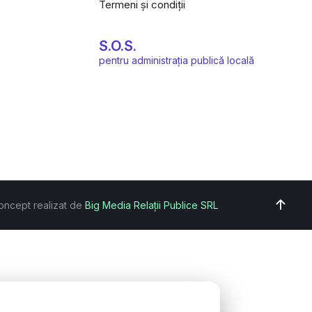
Termeni și condiții
S.O.S.
pentru administrația publică locală
oncept realizat de
Big Media Relații Publice SRL