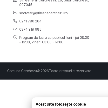
Str. General Cerchez nr. 28, Satul Cerchezu,
907045
secretar@primariacerchezu.ro
0241 780 204
0374 918 685
Program de lucru cu publicul:
luni - joi 08:00
- 16:30
, vineri: 08:00 - 14:00
Comuna Cerchezu
© 2026
Toate drepturile rezervate
Acest site folosește cookie