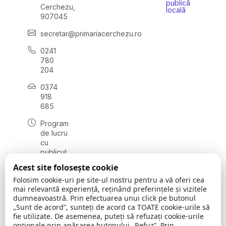
publică
Cerchezu,
locală
907045
secretar@primariacerchezu.ro
0241
780
204
0374
918
685
Program
de lucru
cu
publicul:
luni - joi
Acest site folosește cookie
08:00 -
Folosim cookie-uri pe site-ul nostru pentru a vă oferi cea
16:30
mai relevantă experiență, reținând preferințele și vizitele
, vineri:
dumneavoastră. Prin efectuarea unui click pe butonul
08:00 -
„Sunt de acord”, sunteți de acord ca TOATE cookie-urile să
14:00
fie utilizate. De asemenea, puteți să refuzați cookie-urile
opționale prin apăsarea butonului „Refuz”. Prin