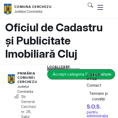
COMUNA CERCHEZU
Județul
Constanța
Oficiul de Cadastru
și Publicitate
Imobiliară Cluj
LOCALIZARE
Acest conținut este blocat până când acceptați categoria corespunzătoare de cookie-uri.
PRIMĂRIA
Accept categoria Funcționalitate
LINKURI
COMUNEI
UTILE
CERCHEZU
Contact
Județul
Constanța
Termeni și
Str.
condiții
General
S.O.S.
Cerchez
nr. 28,
pentru
administrația
Satul