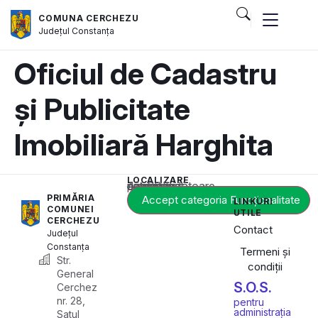
COMUNA CERCHEZU
Județul
Constanța
Oficiul de Cadastru
și Publicitate
Imobiliară Harghita
LOCALIZARE
Acest conținut este blocat până când acceptați categoria corespunzătoare de cookie-uri.
PRIMĂRIA
Accept categoria Funcționalitate
LINKURI
COMUNEI
UTILE
CERCHEZU
Contact
Județul
Constanța
Termeni și
Str.
condiții
General
S.O.S.
Cerchez
nr. 28,
pentru
administrația
Satul