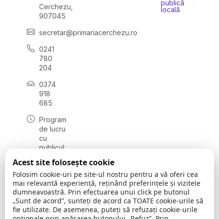
publică
Cerchezu,
locală
907045
secretar@primariacerchezu.ro
0241
780
204
0374
918
685
Program
de lucru
cu
publicul:
luni - joi
Acest site folosește cookie
08:00 -
Folosim cookie-uri pe site-ul nostru pentru a vă oferi cea
16:30
mai relevantă experiență, reținând preferințele și vizitele
, vineri:
dumneavoastră. Prin efectuarea unui click pe butonul
08:00 -
„Sunt de acord”, sunteți de acord ca TOATE cookie-urile să
14:00
fie utilizate. De asemenea, puteți să refuzați cookie-urile
opționale prin apăsarea butonului „Refuz”. Prin