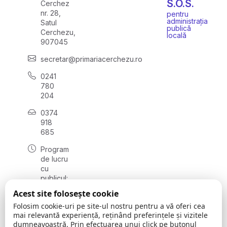
S.O.S.
Cerchez
nr. 28,
pentru
administrația
Satul
publică
Cerchezu,
locală
907045
secretar@primariacerchezu.ro
0241
780
204
0374
918
685
Program
de lucru
cu
publicul:
luni - joi
Acest site folosește cookie
08:00 -
Folosim cookie-uri pe site-ul nostru pentru a vă oferi cea
16:30
mai relevantă experiență, reținând preferințele și vizitele
, vineri:
dumneavoastră. Prin efectuarea unui click pe butonul
08:00 -