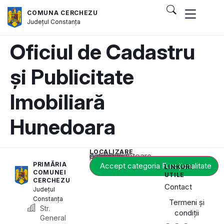
COMUNA CERCHEZU
Județul
Constanța
Oficiul de Cadastru
și Publicitate
Imobiliară
Hunedoara
LOCALIZARE
Acest conținut este blocat până când acceptați categoria corespunzătoare de cookie-uri.
PRIMĂRIA
Accept categoria Funcționalitate
LINKURI
COMUNEI
UTILE
CERCHEZU
Contact
Județul
Constanța
Termeni și
Str.
condiții
General