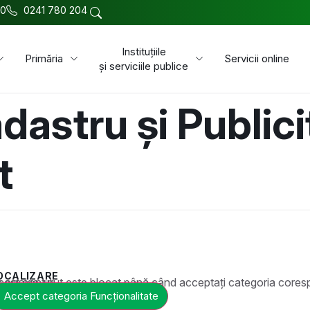
00
0241 780 204
Instituțiile
Primăria
Servicii online
și serviciile publice
dastru și Publici
t
OCALIZARE
t este blocat până când acceptați categoria corespunzătoare de cookie-uri.
Accept categoria Funcționalitate