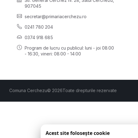
Str. General Cerchez nr. 28, Satul Cerchezu,
907045
secretar@primariacerchezu.ro
0241 780 204
0374 918 685
Program de lucru cu publicul:
luni - joi 08:00
- 16:30
, vineri: 08:00 - 14:00
Comuna Cerchezu
© 2026
Toate drepturile rezervate
Acest site folosește cookie