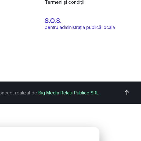
Termeni și condiții
S.O.S.
pentru administrația publică locală
oncept realizat de
Big Media Relații Publice SRL