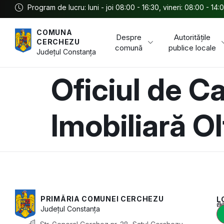
Program de lucru: luni - joi 08:00 - 16:30, vineri: 08:00 - 14:
COMUNA
Despre
Autoritățile
CERCHEZU
comună
publice locale
Județul
Constanța
Oficiul de Ca
Imobiliară Ol
PRIMĂRIA COMUNEI CERCHEZU
L
Acest conținu
Județul
Constanța