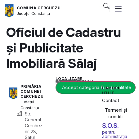
COMUNA CERCHEZU
Județul
Constanța
Oficiul de Cadastru
și Publicitate
Imobiliară Sălaj
LOCALIZARE
Acest conținut este blocat până când acceptați categoria corespunzătoare de cookie-uri.
PRIMĂRIA
Accept categoria Funcționalitate
LINKURI
COMUNEI
UTILE
CERCHEZU
Contact
Județul
Constanța
Termeni și
Str.
condiții
General
S.O.S.
Cerchez
nr. 28,
pentru
administrația
Satul