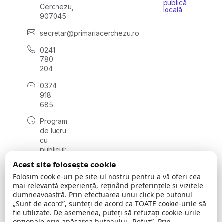
publică
Cerchezu,
locală
907045
secretar@primariacerchezu.ro
0241
780
204
0374
918
685
Program
de lucru
cu
publicul:
luni - joi
Acest site folosește cookie
08:00 -
Folosim cookie-uri pe site-ul nostru pentru a vă oferi cea
16:30
mai relevantă experiență, reținând preferințele și vizitele
, vineri:
dumneavoastră. Prin efectuarea unui click pe butonul
08:00 -
„Sunt de acord”, sunteți de acord ca TOATE cookie-urile să
14:00
fie utilizate. De asemenea, puteți să refuzați cookie-urile
opționale prin apăsarea butonului „Refuz”. Prin