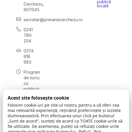
publică
Cerchezu,
locală
907045
secretar@primariacerchezu.ro
0241
780
204
0374
918
685
Program
de lucru
cu
publicul:
luni - joi
Acest site folosește cookie
08:00 -
Folosim cookie-uri pe site-ul nostru pentru a vă oferi cea
16:30
mai relevantă experiență, reținând preferințele și vizitele
, vineri:
dumneavoastră. Prin efectuarea unui click pe butonul
08:00 -
„Sunt de acord”, sunteți de acord ca TOATE cookie-urile să
14:00
fie utilizate. De asemenea, puteți să refuzați cookie-urile
opționale prin apăsarea butonului „Refuz”. Prin