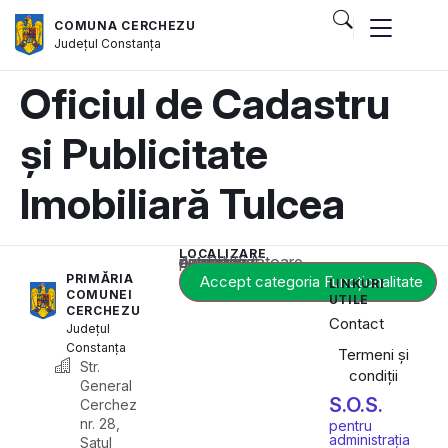
COMUNA CERCHEZU
Județul
Constanța
Oficiul de Cadastru
și Publicitate
Imobiliară Tulcea
LOCALIZARE
Acest conținut este blocat până când acceptați categoria corespunzătoare de cookie-uri.
PRIMĂRIA
Accept categoria Funcționalitate
LINKURI
COMUNEI
UTILE
CERCHEZU
Contact
Județul
Constanța
Termeni și
Str.
condiții
General
S.O.S.
Cerchez
nr. 28,
pentru
administrația
Satul