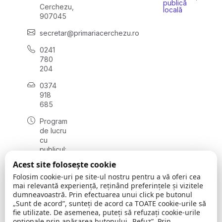
publică
Cerchezu,
locală
907045
secretar@primariacerchezu.ro
0241
780
204
0374
918
685
Program
de lucru
cu
publicul:
luni - joi
Acest site folosește cookie
08:00 -
Folosim cookie-uri pe site-ul nostru pentru a vă oferi cea
16:30
mai relevantă experiență, reținând preferințele și vizitele
, vineri:
dumneavoastră. Prin efectuarea unui click pe butonul
08:00 -
„Sunt de acord”, sunteți de acord ca TOATE cookie-urile să
14:00
fie utilizate. De asemenea, puteți să refuzați cookie-urile
opționale prin apăsarea butonului „Refuz”. Prin