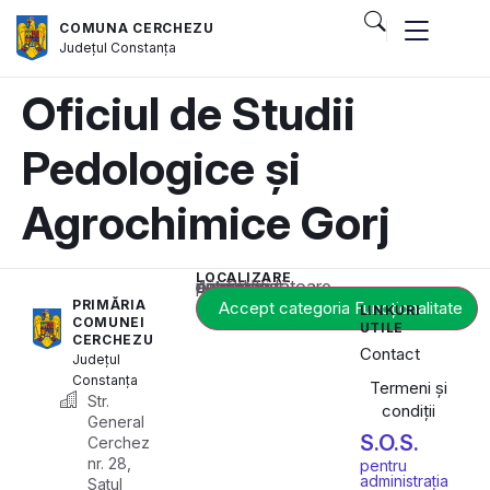
COMUNA CERCHEZU
Județul
Constanța
Oficiul de Studii
Pedologice și
Agrochimice Gorj
LOCALIZARE
Acest conținut este blocat până când acceptați categoria corespunzătoare de cookie-uri.
PRIMĂRIA
Accept categoria Funcționalitate
LINKURI
COMUNEI
UTILE
CERCHEZU
Contact
Județul
Constanța
Termeni și
Str.
condiții
General
S.O.S.
Cerchez
nr. 28,
pentru
administrația
Satul