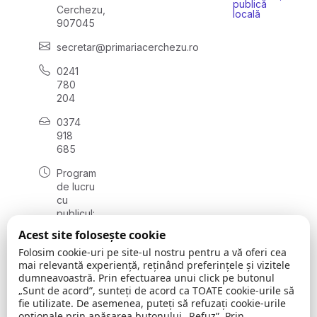
publică
Cerchezu,
locală
907045
secretar@primariacerchezu.ro
0241
780
204
0374
918
685
Program
de lucru
cu
publicul:
luni - joi
Acest site folosește cookie
08:00 -
Folosim cookie-uri pe site-ul nostru pentru a vă oferi cea
16:30
mai relevantă experiență, reținând preferințele și vizitele
, vineri:
dumneavoastră. Prin efectuarea unui click pe butonul
08:00 -
„Sunt de acord”, sunteți de acord ca TOATE cookie-urile să
14:00
fie utilizate. De asemenea, puteți să refuzați cookie-urile
opționale prin apăsarea butonului „Refuz”. Prin