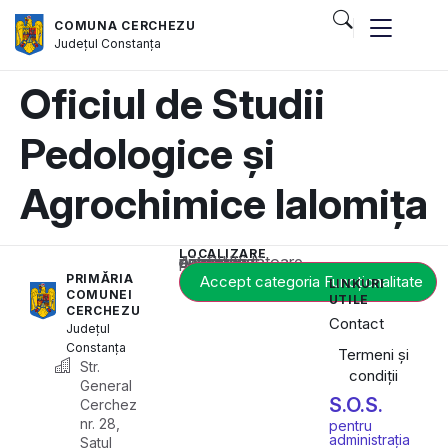
COMUNA CERCHEZU
Județul
Constanța
Oficiul de Studii
Pedologice și
Agrochimice Ialomița
LOCALIZARE
Acest conținut este blocat până când acceptați categoria corespunzătoare de cookie-uri.
PRIMĂRIA
Accept categoria Funcționalitate
LINKURI
COMUNEI
UTILE
CERCHEZU
Contact
Județul
Constanța
Termeni și
Str.
condiții
General
S.O.S.
Cerchez
nr. 28,
pentru
administrația
Satul